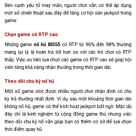
Bên cạnh yếu tố may mắn, người chơi vẫn có thể áp dụng
một số chiến thuật sau đây để tăng cơ hội săn jackpot trong
game:
Chọn game có RTP cao
Những game
nổ hũ Bl555
có RTP từ 96% đến 98% thường
mang lại tỷ lệ hoàn trả tốt hơn so với các trò chơi có RTP
thấp. Việc ưu tiên lựa chọn các game có RTP cao sẽ giúp hội
viên tăng khả năng nhận thưởng trong thời gian dài.
Theo dõi chu kỳ nổ hũ
Một số game slot được nhiều người chơi nhận định có chu
kỳ trả thưởng nhất định. Ví dụ sau một khoảng thời gian dài
không nổ hũ, game có thể kích hoạt jackpot bất ngờ. Mặc dù
đây chỉ là kinh nghiệm từ cộng đồng game thủ nhưng việc
theo dõi chu kỳ nổ vẫn giúp bạn có thêm cơ sở để lựa chọn
thời điểm quay hũ.