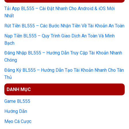
Tải App BL555 – Cài Đặt Nhanh Cho Android & iOS Mới
Nhất
Rút Tiền BL555 – Các Bước Nhận Tiền Về Tài Khoản An Toàn
Nạp Tiền BL555 – Quy Trình Giao Dịch An Toàn Và Minh
Bạch
Đăng Nhập BL555 – Hướng Dẫn Truy Cập Tài Khoản Nhanh
Chóng
Đăng Ký BL555 – Hướng Dẫn Tạo Tài Khoản Nhanh Cho Tân
Thủ
DANH MỤC
Game BL555
Hướng Dẫn
Mẹo Cá Cược