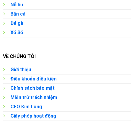
Nỗ hũ
Bắn cá
Đá gà
Xổ Số
VỀ CHÚNG TÔI
Giới thiệu
Điều khoản điều kiện
Chính sách bảo mật
Miễn trừ trách nhiệm
CEO Kim Long
Giấy phép hoạt động