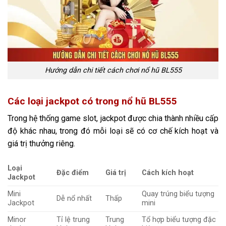
Hướng dẫn chi tiết cách chơi nổ hũ BL555
Các loại jackpot có trong nổ hũ BL555
Trong hệ thống game slot, jackpot được chia thành nhiều cấp
độ khác nhau, trong đó mỗi loại sẽ có cơ chế kích hoạt và
giá trị thưởng riêng.
Loại
Đặc điểm
Giá trị
Cách kích hoạt
Jackpot
Mini
Quay trúng biểu tượng
Dễ nổ nhất
Thấp
Jackpot
mini
Minor
Tỉ lệ trung
Trung
Tổ hợp biểu tượng đặc